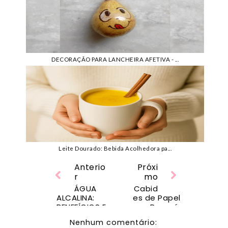
DECORAÇÃO PARA LANCHEIRA AFETIVA - ...
Leite Dourado: Bebida Acolhedora pa...
Anterio
Próxi
r
mo
ÁGUA
Cabid
ALCALINA:
es de Papel
BENEFÍCIOS E
Paraná:
COMO
Como Fiz
Nenhum comentário:
FAZER EM
por R$0,45