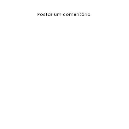
CASA
Cada
(Molde
Grátis!)
Postar um comentário