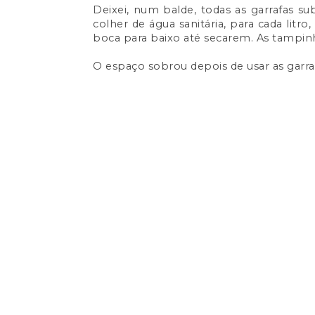
Deixei,
num balde,
todas as garrafas su
colher de água sanitária, para cada litr
boca para baixo até secarem. As tampi
O espaço sobrou depois de usar as garr